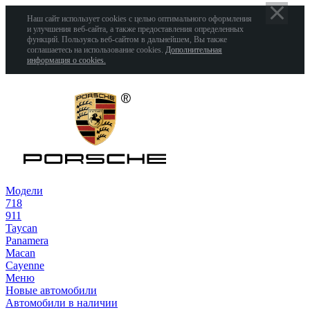
Наш сайт использует cookies с целью оптимального оформления
и улучшения веб-сайта, а также предоставления определенных
функций. Пользуясь веб-сайтом в дальнейшем, Вы также
соглашаетесь на использование cookies.
Дополнительная
информация о cookies.
Модели
718
911
Taycan
Panamera
Macan
Cayenne
Меню
Новые автомобили
Автомобили в наличии