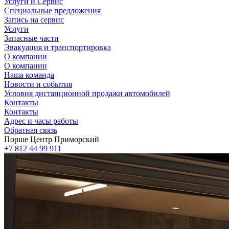
Услуги и Сервис
Специальные предложения
Запись на сервис
Услуги
Запасные части
Эвакуация и транспортировка
О компании
О компании
Наша команда
Новости и события
Условия дистанционной продажи автомобилей
Контакты
Контакты
Адрес и часы работы
Обратная связь
Порше Центр Приморский
+7 812 44 99 911