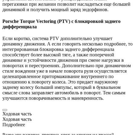
перегазовки при желании позволит насладиться еще большей
динамикой и получить мощный заряд эндорфинов.
Porsche
Torque Vectoring (PTV) с блокировкой заднего
дифференциала
Если коротко, система PTV дополнительно улучшает
динамику движения. А если говорить несколько подробнее, то
интегрированная блокировка заднего дифференциала
способствует более высокой тяге, а также поперечной
динамике и устойчивости движения при смене нагрузки в
поворотах и перестроениях. Дополнительно при динамичном
стиле вождения уже в начале поворота руля осуществляется
целенаправленное притормаживание внутреннего по
отношению к повороту колеса. Это придает наружному
заднему колесу больший импульс, который в буквальном
смысле слова заправляет автомобиль в поворот. Тем самым
улучшаются поворачиваемость и маневренность.
Ходовая часть
Ходовая часть
Подробнее
Разве это разумно, трястись круг за кругом на трассе?