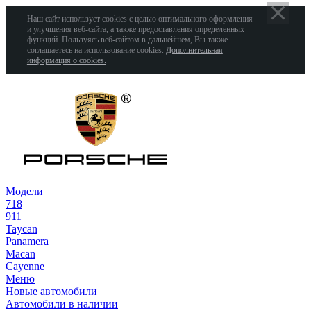
Наш сайт использует cookies с целью оптимального оформления
и улучшения веб-сайта, а также предоставления определенных
функций. Пользуясь веб-сайтом в дальнейшем, Вы также
соглашаетесь на использование cookies.
Дополнительная
информация о cookies.
Модели
718
911
Taycan
Panamera
Macan
Cayenne
Меню
Новые автомобили
Автомобили в наличии