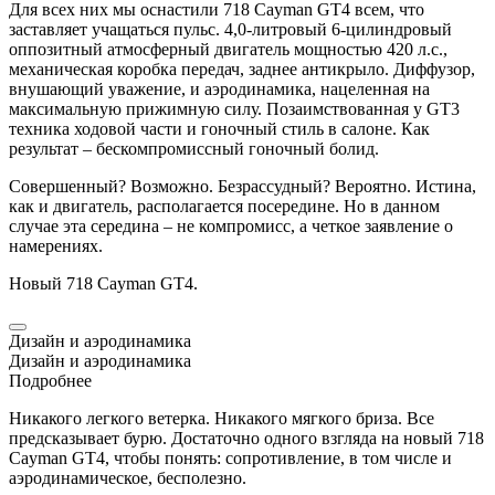
Для всех них мы оснастили 718
Cayman
GT4 всем, что
заставляет учащаться пульс. 4,0-литровый 6-цилиндровый
оппозитный атмосферный двигатель мощностью 420 л.с.,
механическая коробка передач, заднее антикрыло. Диффузор,
внушающий уважение, и аэродинамика, нацеленная на
максимальную прижимную силу. Позаимствованная у GT3
техника ходовой части и гоночный стиль в салоне. Как
результат – бескомпромиссный гоночный болид.
Совершенный? Возможно. Безрассудный? Вероятно. Истина,
как и двигатель, располагается посередине. Но в данном
случае эта середина – не компромисс, а четкое заявление о
намерениях.
Новый 718
Cayman
GT4.
Дизайн и аэродинамика
Дизайн и аэродинамика
Подробнее
Никакого легкого ветерка. Никакого мягкого бриза. Все
предсказывает бурю. Достаточно одного взгляда на новый 718
Cayman
GT4, чтобы понять: сопротивление, в том числе и
аэродинамическое, бесполезно.