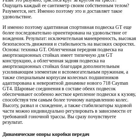
Ощущать каждый ее сантиметр своим собственным телом?
Разумеется, нет. Именно поэтому это и доставляет такое
удовольствие.
И именно поэтому адаптивная спортивная подвеска GT еще
более последовательно ориентирована на удовольствие от
вождения. Результат: исключительная маневренность, высокая
безопасность движения и стабильность на высоких скоростях.
Основа: техника GT. Облегченная передняя подвеска на
амортизационных стойках имеет типичную для GT
конструкцию, а облегченная задняя подвеска на
амортизационных стойках благодаря дополнительным
усиливающим элементам и вспомогательным пружинам, а
также специальным корпусам колесных подшипников
адаптирована к невероятной динамике нового 718
Cayman
GT4. Шаровые соединения в составе обеих подвесок
обеспечивают особенно жесткое крепление подвески к кузову,
способствуя тем самым более точному направлению колес.
Высоту, развал и схождение, а также стабилизаторы ходовой
части можно индивидуально регулировать в зависимости от
требований гоночной трассы. Вы сразу почувствуете
результат.
Динамические опоры коробки передач