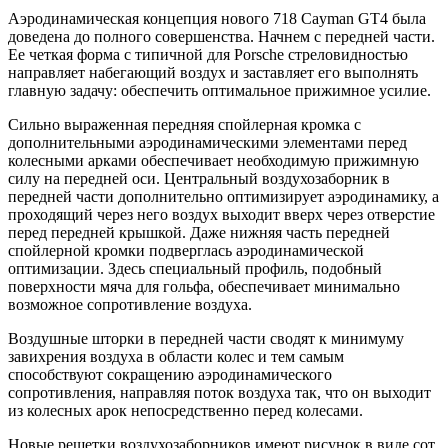
Аэродинамическая концепция нового 718
Cayman
GT4 была
доведена до полного совершенства. Начнем с передней части.
Ее четкая форма с типичной для
Porsche
стреловидностью
направляет набегающий воздух и заставляет его выполнять
главную задачу: обеспечить оптимальное прижимное усилие.
Сильно выраженная передняя спойлерная кромка с
дополнительными аэродинамическими элементами перед
колесными арками обеспечивает необходимую прижимную
силу на передней оси. Центральный воздухозаборник в
передней части дополнительно оптимизирует аэродинамику, а
проходящий через него воздух выходит вверх через отверстие
перед передней крышкой. Даже нижняя часть передней
спойлерной кромки подверглась аэродинамической
оптимизации. Здесь специальный профиль, подобный
поверхности мяча для гольфа, обеспечивает минимально
возможное сопротивление воздуха.
Воздушные шторки в передней части сводят к минимуму
завихрения воздуха в области колес и тем самым
способствуют сокращению аэродинамического
сопротивления, направляя поток воздуха так, что он выходит
из колесных арок непосредственно перед колесами.
Новые решетки воздухозаборников имеют рисунок в виде сот.