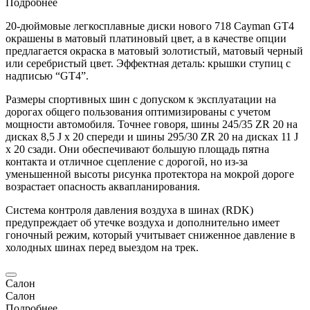
Подробнее
20-дюймовые легкосплавные диски нового 718
Cayman
GT4
окрашены в матовый платиновый цвет, а в качестве опции
предлагается окраска в матовый золотистый, матовый черный
или серебристый цвет. Эффектная деталь: крышки ступиц с
надписью “GT4”.
Размеры спортивных шин с допуском к эксплуатации на
дорогах общего пользования оптимизированы с учетом
мощности автомобиля. Точнее говоря, шины 245/35 ZR 20 на
дисках 8,5 J x 20 спереди и шины 295/30 ZR 20 на дисках 11 J
x 20 сзади. Они обеспечивают большую площадь пятна
контакта и отличное сцепление с дорогой, но из-за
уменьшенной высоты рисунка протектора на мокрой дороге
возрастает опасность аквапланирования.
Система контроля давления воздуха в шинах (RDK)
предупреждает об утечке воздуха и дополнительно имеет
гоночный режим, который учитывает сниженное давление в
холодных шинах перед выездом на трек.
Салон
Салон
Подробнее