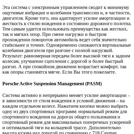
Эта система с электронным управлением сводит к минимуму
ощутимые вибрации и колебания трансмиссии и, в частности,
двигателя. Кроме того, она адаптирует усилие амортизации и
жесткость к стилю вождения и состоянию дорожного полотна.
Тем самым удается использовать преимущества как жестких,
так и мягких опор. При смене нагрузки и быстром
прохождении поворотов автомобиль ведет себя значительно
стабильнее и точнее. Одновременно снижаются вертикальные
колебания двигателя при разгоне с полной нагрузкой.
Результат: равномерная передача более высокой тяги к задним
колесам, улучшение сцепления с дорогой и более быстрый
разгон. А при спокойном движении возрастает комфорт, так
как опоры становятся мягче. Если Вы этого пожелаете.
Porsche
Active Suspension Management (PASM)
Система активно и непрерывно меняет усилие амортизации –
в зависимости от стиля вождения и условий движения – на
каждом отдельном колесе. Нажатием кнопки можно выбрать
одну из двух спортивных программ: нормальный режим для
спортивного вождения на дорогах общего пользования и
спортивный режим для максимальных поперечных ускорений
и оптимальной тяги на кольцевой трассе. Дополнительно
высота кузова над дорогой по сравнению с 718
Cayman