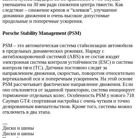
уменьшена на 30 мм ради снижения центра тяжести. Как
следствие – снижение кренов и “клевков”, улучшение
динамики движения и очень высокие допустимые
продольные и поперечные ускорения.
Porsche
Stability Management (PSM)
PSM – это автоматическая система стабилизации автомобиля
в предельных динамических режимах. Наряду с
антиблокировочной системой (ABS) в ее состав входят
электронная система контроля устойчивости (ESC) и система
контроля тяги (TC). Датчики постоянно следят за
направлением движения, скоростью, поворотом относительно
вертикальной оси и поперечным ускорением. На этой основе
PSM рассчитывает фактическое направление движения. Если
оно отклоняется от заданной траектории, система инициирует
торможение отдельных колес. Особенность PSM у нового 718
Cayman
GT4: спортивная настройка с очень чутким и точно
дозированным вмешательством. Кроме того, системы можно
отключить в два этапа.
Диски и шины
Диски и шины