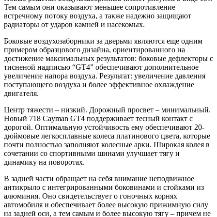
Тем самым они оказывают меньшее сопротивление
встречному потоку воздуха, а также надежно защищают
радиаторы от ударов камней и насекомых.
Боковые воздухозаборники за дверьми являются еще одним
примером образцового дизайна, ориентированного на
достижение максимальных результатов: боковые дефлекторы с
тисненой надписью “GT4” обеспечивают дополнительное
увеличение напора воздуха. Результат: увеличение давления
поступающего воздуха и более эффективное охлаждение
двигателя.
Центр тяжести – низкий. Дорожный просвет – минимальный.
Новый 718
Cayman
GT4 поддерживает тесный контакт с
дорогой. Оптимальную устойчивость ему обеспечивают 20-
дюймовые легкосплавные колеса платинового цвета, которые
почти полностью заполняют колесные арки. Широкая колея в
сочетании со спортивными шинами улучшает тягу и
динамику на поворотах.
В задней части обращает на себя внимание неподвижное
антикрыло с интегрированными боковинами и стойками из
алюминия. Оно свидетельствует о гоночных корнях
автомобиля и обеспечивает более высокую прижимную силу
на задней оси, а тем самым и более высокую тягу – причем не