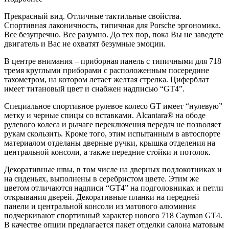
Прекрасный вид. Отличные тактильные свойства.
Спортивная лаконичность, типичная для
Porsche
эргономика.
Все безупречно. Все разумно. До тех пор, пока Вы не заведете
двигатель и Вас не охватят безумные эмоции.
В центре внимания – приборная панель с типичными для 718
тремя круглыми приборами с расположенным посередине
тахометром, на котором летает желтая стрелка. Циферблат
имеет титановый цвет и снабжен надписью “GT4”.
Специальное спортивное рулевое колесо GT имеет “нулевую”
метку и черные спицы со вставками. Alcantara® на ободе
рулевого колеса и рычаге переключения передач не позволяет
рукам скользить. Кроме того, этим испытанным в автоспорте
материалом отделаны дверные ручки, крышка отделения на
центральной консоли, а также передние стойки и потолок.
Декоративные швы, в том числе на дверных подлокотниках и
на сиденьях, выполнены в серебристом цвете. Этим же
цветом отличаются надписи “GT4” на подголовниках и петли
открывания дверей. Декоративные планки на передней
панели и центральной консоли из матового алюминия
подчеркивают спортивный характер нового 718
Cayman
GT4.
В качестве опции предлагается пакет отделки салона матовым