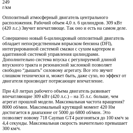
249
г/км
Оппозитный атмосферный двигатель центрального
расположения. Рабочий объем 4,0 л. 6 цилиндров. 309 кВт
(420 л.с.) Звучит впечатляюще. Так оно и есть на самом деле.
Совершенно новый 6-цилиндровый оппозитный двигатель
обладает непосредственным впрыском бензина (DFI),
интегрированной системой смазки с сухим картером и
адаптивной системой управления цилиндрами.
Дополнительно система впуска с регулируемой длиной
впускного тракта и резонансной заслонкой позволяет
свободно “дышать” силовому агрегату. Все это звучит
слишком технически и, может быть, даже сухо, но эффект от
двигателя производит потрясающее впечатление.
При 4,0 литрах рабочего объема двигатель развивает
впечатляющие 309 кВт (420 л.с.) – на 35 л.с. больше, чем
агрегат прошлой модели. Максимальная частота вращения?
8000 об/мин. Максимальный крутящий момент 420 Нм
достигается в диапазоне от 5000 до 6800 об/мин. Это
позволяет новому 718
Cayman
GT4 разгоняться до 100 км/ч за
4,4 секунды. Максимальная скорость значительно превышает
300 км/ч.