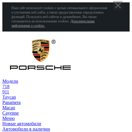
Наш сайт использует cookies с целью оптимального оформления
и улучшения веб-сайта, а также предоставления определенных
функций. Пользуясь веб-сайтом в дальнейшем, Вы также
соглашаетесь на использование cookies.
Дополнительная
информация о cookies.
Модели
718
911
Taycan
Panamera
Macan
Cayenne
Меню
Новые автомобили
Автомобили в наличии