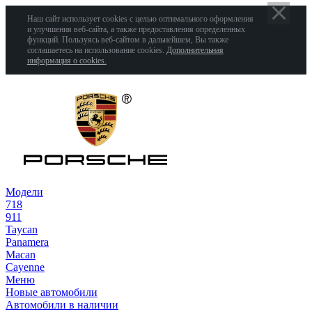
Наш сайт использует cookies с целью оптимального оформления
и улучшения веб-сайта, а также предоставления определенных
функций. Пользуясь веб-сайтом в дальнейшем, Вы также
соглашаетесь на использование cookies.
Дополнительная
информация о cookies.
Модели
718
911
Taycan
Panamera
Macan
Cayenne
Меню
Новые автомобили
Автомобили в наличии