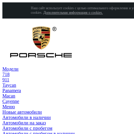
Наш сайт использует cookies с целью оптимального оформления и у
cookies.
Дополнительная информация о cookies.
Модели
718
911
Taycan
Panamera
Macan
Cayenne
Меню
Новые автомобили
Автомобили в наличии
Автомобили на заказ
Автомобили с пробегом
Автомобили с пробегом в наличии