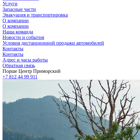
Услуги
Запасные части
Эвакуация и транспортировка
О компании
О компании
Наша команда
Новости и события
Условия дистанционной продажи автомобилей
Контакты
Контакты
Адрес и часы работы
Обратная связь
Порше Центр Приморский
+7 812 44 99 911