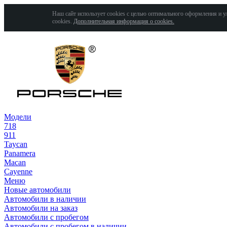
Наш сайт использует cookies с целью оптимального оформления и у
cookies.
Дополнительная информация о cookies.
Модели
718
911
Taycan
Panamera
Macan
Cayenne
Меню
Новые автомобили
Автомобили в наличии
Автомобили на заказ
Автомобили с пробегом
Автомобили с пробегом в наличии